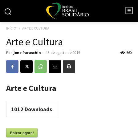
INÍCIO
ARTE E CULTURA
Arte e Cultura
Por
Jone Paraschin
-
13 de agosto de 2015
560
Arte e Cultura
1012
Downloads
Baixar agora!