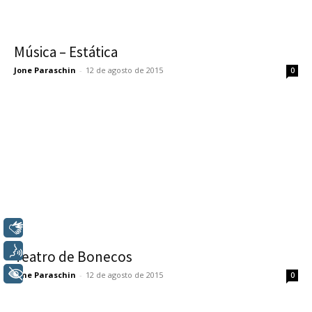
Música – Estática
Jone Paraschin
-
12 de agosto de 2015
0
Libras
Voz
Teatro de Bonecos
+ Acessibilidade
Jone Paraschin
-
12 de agosto de 2015
0