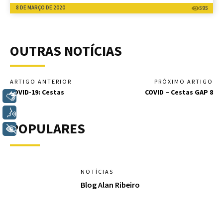
8 DE MARÇO DE 2020
595
OUTRAS NOTÍCIAS
ARTIGO ANTERIOR
PRÓXIMO ARTIGO
COVID-19: Cestas
COVID – Cestas GAP 8
Libras
Voz
POPULARES
+ Acessibilidade
NOTÍCIAS
Blog Alan Ribeiro