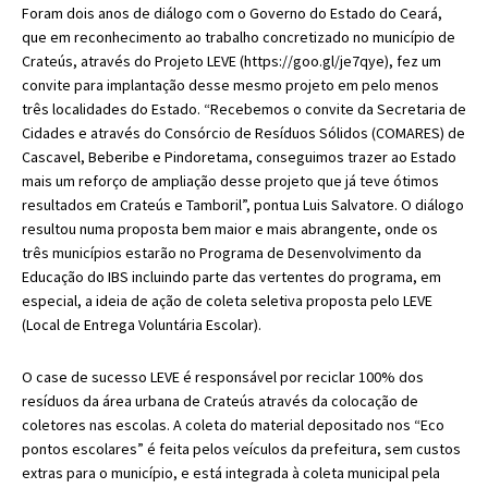
Foram dois anos de diálogo com o Governo do Estado do Ceará,
que em reconhecimento ao trabalho concretizado no município de
Crateús, através do Projeto LEVE (https://goo.gl/je7qye), fez um
convite para implantação desse mesmo projeto em pelo menos
três localidades do Estado. “Recebemos o convite da Secretaria de
Cidades e através do Consórcio de Resíduos Sólidos (COMARES) de
Cascavel, Beberibe e Pindoretama, conseguimos trazer ao Estado
mais um reforço de ampliação desse projeto que já teve ótimos
resultados em Crateús e Tamboril”, pontua Luis Salvatore. O diálogo
resultou numa proposta bem maior e mais abrangente, onde os
três municípios estarão no Programa de Desenvolvimento da
Educação do IBS incluindo parte das vertentes do programa, em
especial, a ideia de ação de coleta seletiva proposta pelo LEVE
(Local de Entrega Voluntária Escolar).
O case de sucesso LEVE é responsável por reciclar 100% dos
resíduos da área urbana de Crateús através da colocação de
coletores nas escolas. A coleta do material depositado nos “Eco
pontos escolares” é feita pelos veículos da prefeitura, sem custos
extras para o município, e está integrada à coleta municipal pela