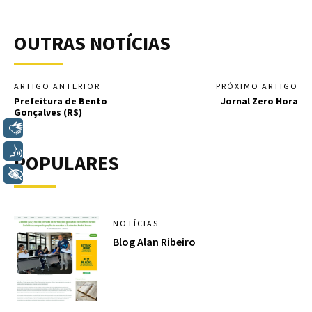
OUTRAS NOTÍCIAS
ARTIGO ANTERIOR
PRÓXIMO ARTIGO
Prefeitura de Bento
Jornal Zero Hora
Gonçalves (RS)
Libras
Voz
POPULARES
+ Acessibilidade
NOTÍCIAS
Blog Alan Ribeiro