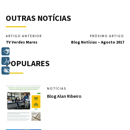
OUTRAS NOTÍCIAS
ARTIGO ANTERIOR
PRÓXIMO ARTIGO
TV Verdes Mares
Blog Notícias – Agosto 2017
Libras
POPULARES
Voz
+ Acessibilidade
NOTÍCIAS
Blog Alan Ribeiro