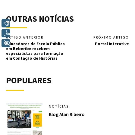
OUTRAS NOTÍCIAS
Libras
Voz
ARTIGO ANTERIOR
PRÓXIMO ARTIGO
+ Acessibilidade
Educadores de Escola Pública
Portal Interative
em Beberibe recebem
especialistas para formação
em Contação de Histórias
POPULARES
NOTÍCIAS
Blog Alan Ribeiro