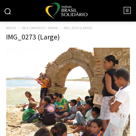
INÍCIO
VILA CANUDOS – BAHIA
IMG_0273 (LARGE)
IMG_0273 (Large)