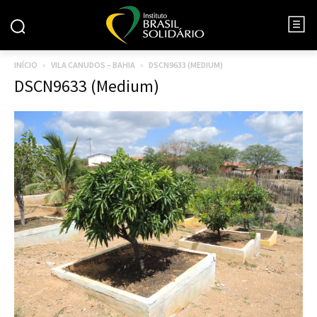
INÍCIO
VILA CANUDOS – BAHIA
DSCN9633 (MEDIUM)
DSCN9633 (Medium)