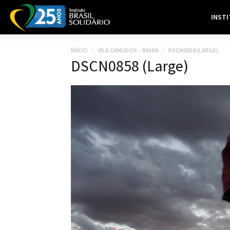
INST
INÍCIO
VILA CANUDOS – BAHIA
DSCN0858 (LARGE)
DSCN0858 (Large)