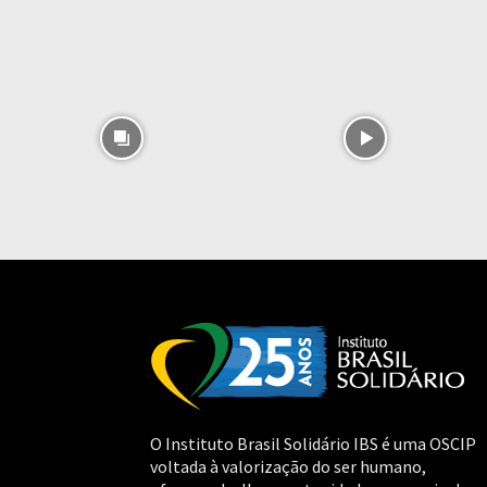
O Instituto Brasil Solidário IBS é uma OSCIP
voltada à valorização do ser humano,