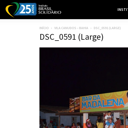
INST
INÍCIO
VILA CANUDOS – BAHIA
DSC_0591 (LARGE)
DSC_0591 (Large)