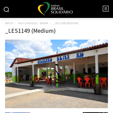
INÍCIO
VILA CANUDOS – BAHIA
_LES1149 (MEDIUM)
_LES1149 (Medium)