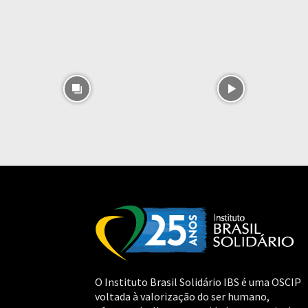
O Instituto Brasil Solidário IBS é uma OSCIP
voltada à valorização do ser humano,