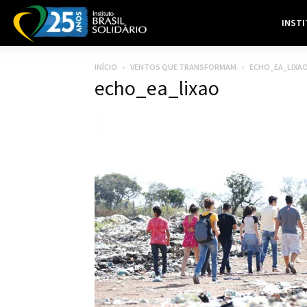
INST
INÍCIO
VENTOS QUE TRANSFORMAM
ECHO_EA_LIXA
echo_ea_lixao