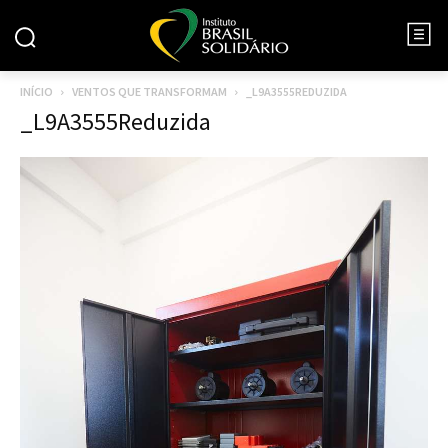
INÍCIO
VENTOS QUE TRANSFORMAM
_L9A3555REDUZIDA
_L9A3555Reduzida