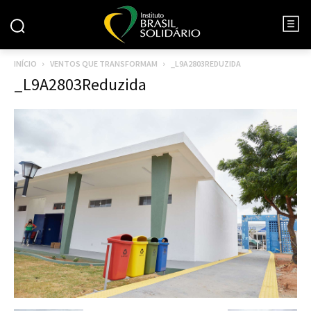
INÍCIO
VENTOS QUE TRANSFORMAM
_L9A2803REDUZIDA
_L9A2803Reduzida