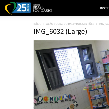
INST
INÍCIO
AÇÃO SOCIAL DO RALLY DOS SERTÕES
IMG_60
IMG_6032 (Large)