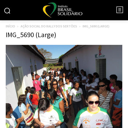
INÍCIO
AÇÃO SOCIAL DO RALLY DOS SERTÕES
IMG_5690 (LARGE)
IMG_5690 (Large)