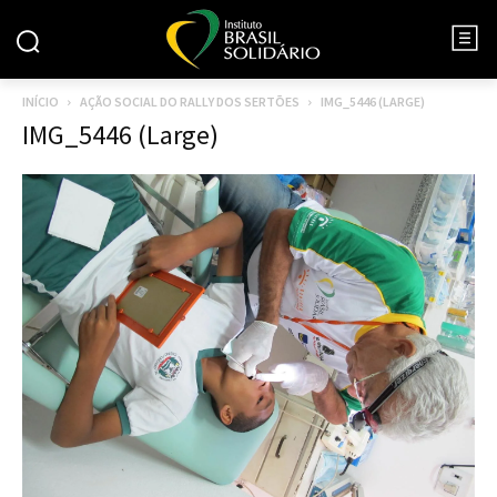
INÍCIO
AÇÃO SOCIAL DO RALLY DOS SERTÕES
IMG_5446 (LARGE)
IMG_5446 (Large)