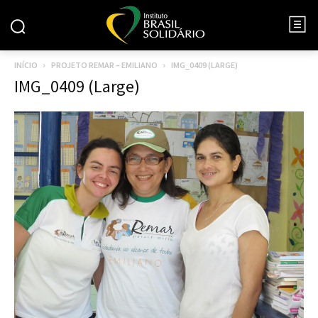
INÍCIO
PROJETO REMAR – EMILIANO
IMG_0409 (LARGE)
IMG_0409 (Large)