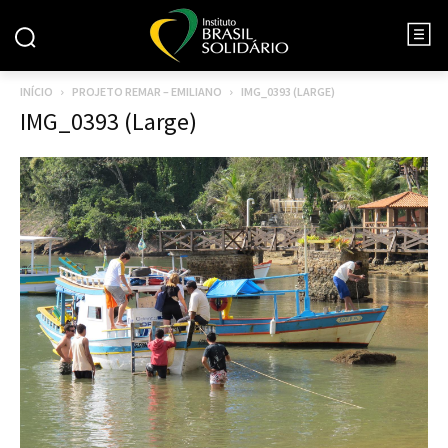
INÍCIO
PROJETO REMAR – EMILIANO
IMG_0393 (LARGE)
IMG_0393 (Large)