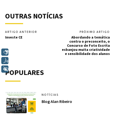
OUTRAS NOTÍCIAS
ARTIGO ANTERIOR
PRÓXIMO ARTIGO
Investe CE
Abordando a temática
contra o preconceito, o
Concurso de Foto Escrita
esbanjou muita criatividade
Libras
e sensibilidade dos alunos
Voz
+ Acessibilidade
POPULARES
NOTÍCIAS
Blog Alan Ribeiro