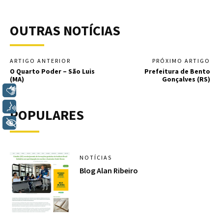
OUTRAS NOTÍCIAS
ARTIGO ANTERIOR
PRÓXIMO ARTIGO
O Quarto Poder – São Luis
Prefeitura de Bento
(MA)
Gonçalves (RS)
Libras
Voz
POPULARES
+ Acessibilidade
NOTÍCIAS
Blog Alan Ribeiro