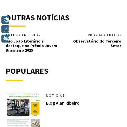
OUTRAS NOTÍCIAS
Libras
Voz
ARTIGO ANTERIOR
PRÓXIMO ARTIGO
+ Acessibilidade
São João Literário é
Observatório do Terceiro
destaque no Prêmio Jovem
Setor
Brasileiro 2025
POPULARES
NOTÍCIAS
Blog Alan Ribeiro