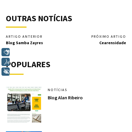
OUTRAS NOTÍCIAS
ARTIGO ANTERIOR
PRÓXIMO ARTIGO
Blog Samba Zayres
Cearensidade
Libras
POPULARES
Voz
+ Acessibilidade
NOTÍCIAS
Blog Alan Ribeiro