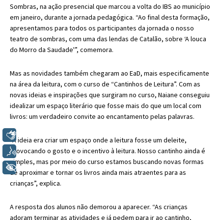
Sombras, na ação presencial que marcou a volta do IBS ao município
em janeiro, durante a jornada pedagógica. “Ao final desta formação,
apresentamos para todos os participantes da jornada o nosso
teatro de sombras, com uma das lendas de Catalão, sobre ‘A louca
do Morro da Saudade'”, comemora.
Mas as novidades também chegaram ao EaD, mais especificamente
na área da leitura, com o curso de “Cantinhos de Leitura”. Com as
novas ideias e inspirações que surgiram no curso, Naiane conseguiu
idealizar um espaço literário que fosse mais do que um local com
livros: um verdadeiro convite ao encantamento pelas palavras.
Libras
“A ideia era criar um espaço onde a leitura fosse um deleite,
Voz
provocando o gosto e o incentivo à leitura. Nosso cantinho ainda é
simples, mas por meio do curso estamos buscando novas formas
+ Acessibilidade
de aproximar e tornar os livros ainda mais atraentes para as
crianças”, explica.
A resposta dos alunos não demorou a aparecer. “As crianças
adoram terminar as atividades e já pedem para ir ao cantinho,