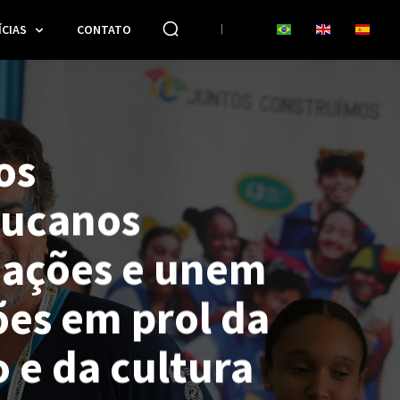
CIAS
CONTATO
os
ucanos
ações e unem
ões em prol da
 e da cultura