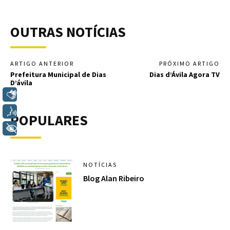
OUTRAS NOTÍCIAS
ARTIGO ANTERIOR
PRÓXIMO ARTIGO
Prefeitura Municipal de Dias
Dias d’Ávila Agora TV
D’ávila
Libras
Voz
POPULARES
+ Acessibilidade
NOTÍCIAS
Blog Alan Ribeiro