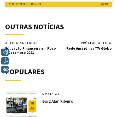
21 DE DEZEMBRO DE 2021
890
OUTRAS NOTÍCIAS
ARTIGO ANTERIOR
PRÓXIMO ARTIGO
Educação Financeira em Foco
Rede Amazônica/TV Globo
Libras
– Dezembro 2021
Voz
+ Acessibilidade
POPULARES
NOTÍCIAS
Blog Alan Ribeiro