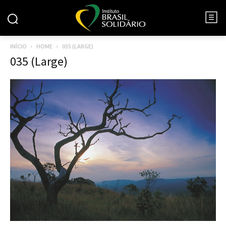
INÍCIO
HOME
035 (LARGE)
035 (Large)