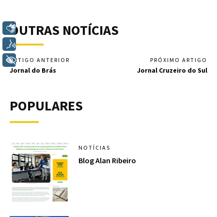
OUTRAS NOTÍCIAS
Libras
Voz
+ Acessibilidade
ARTIGO ANTERIOR
PRÓXIMO ARTIGO
Jornal do Brás
Jornal Cruzeiro do Sul
POPULARES
NOTÍCIAS
Blog Alan Ribeiro