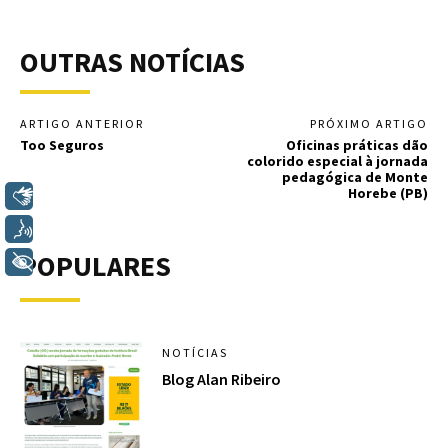
OUTRAS NOTÍCIAS
ARTIGO ANTERIOR
PRÓXIMO ARTIGO
Too Seguros
Oficinas práticas dão
colorido especial à jornada
pedagógica de Monte
Horebe (PB)
Libras
Voz
POPULARES
+ Acessibilidade
NOTÍCIAS
Blog Alan Ribeiro