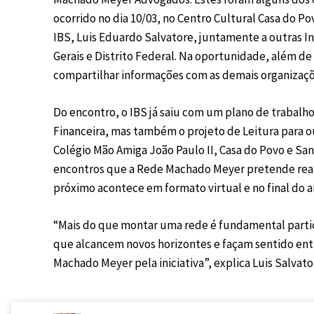
ocorrido no dia 10/03, no Centro Cultural Casa do P
IBS,
Luis Eduardo Salvatore
, juntamente a outras In
Gerais e Distrito Federal. Na oportunidade, além d
compartilhar informações com as demais organizaç
Do encontro, o IBS já saiu com um plano de trabalh
Financeira, mas também o projeto de Leitura para o
Colégio Mão Amiga João Paulo II
,
Casa do Povo
e
San
encontros que a Rede Machado Meyer pretende reali
próximo acontece em formato virtual e no final do 
“Mais do que montar uma rede é fundamental partic
que alcancem novos horizontes e façam sentido entre
Machado Meyer pela iniciativa”, explica Luis Salvator