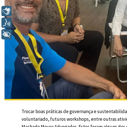
Libras
Voz
+ Acessibilidade
Trocar boas práticas de governança e sustentabilid
voluntariado, futuros workshops, entre outras ativ
Machado Meyer Advogados
. Estes foram alguns do