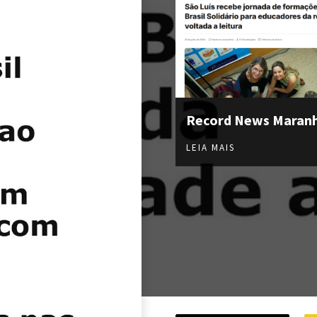
Record News Maran
LEIA MAIS