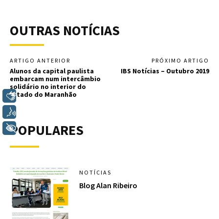
OUTRAS NOTÍCIAS
ARTIGO ANTERIOR
PRÓXIMO ARTIGO
Alunos da capital paulista
IBS Notícias – Outubro 2019
embarcam num intercâmbio
solidário no interior do
Estado do Maranhão
Libras
Voz
POPULARES
+ Acessibilidade
NOTÍCIAS
Blog Alan Ribeiro