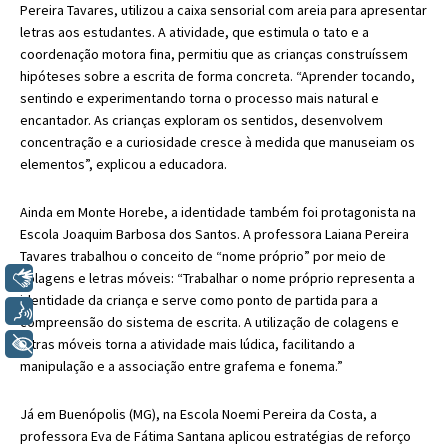
Pereira Tavares, utilizou a caixa sensorial com areia para apresentar
letras aos estudantes. A atividade, que estimula o tato e a
coordenação motora fina, permitiu que as crianças construíssem
hipóteses sobre a escrita de forma concreta. “Aprender tocando,
sentindo e experimentando torna o processo mais natural e
encantador. As crianças exploram os sentidos, desenvolvem
concentração e a curiosidade cresce à medida que manuseiam os
elementos”, explicou a educadora.
Ainda em Monte Horebe, a identidade também foi protagonist
a na
Escola Joaquim Barbosa dos Santos. A professora Laiana Pereira
Tavares trabalhou o conceito de “nome próprio” por meio de
Libras
colagens e letras móveis: “Trabalhar o nome próprio representa a
identidade da criança e serve como ponto de partida para a
Voz
compreensão do sistema de escrita. A utilização de colagens e
+ Acessibilidade
letras móveis torna a atividade mais lúdica, facilitando a
manipulação e a associação entre grafema e fonema.”
Já em Buenópolis (MG), na Escola Noemi Pereira da C
osta, a
professora Eva de Fátima Santana aplicou estratégias de reforço