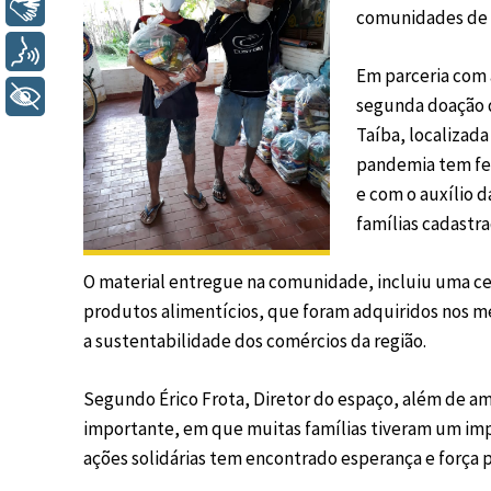
Libras
comunidades de v
Voz
Em parceria com 
+ Acessibilidade
segunda doação de
Taíba, localizad
pandemia tem fei
e com o auxílio 
famílias cadastra
O material entregue na comunidade, incluiu uma ce
produtos alimentícios, que foram adquiridos nos m
a sustentabilidade dos comércios da região.
Segundo Érico Frota, Diretor do espaço, além de 
importante, em que muitas famílias tiveram um impac
ações solidárias tem encontrado esperança e força 