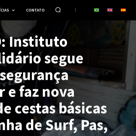
CIAS
CONTATO
: Instituto
lidário segue
 segurança
r e faz nova
e cestas básicas
nha de Surf, Pas,