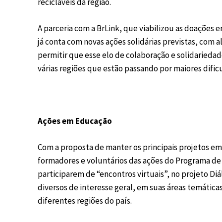
recicláveis da região.
A parceria com a BrLink, que viabilizou as doações 
já conta com novas ações solidárias previstas, com 
permitir que esse elo de colaboração e solidariedade
várias regiões que estão passando por maiores difi
Ações em Educação
Com a proposta de manter os principais projetos e
formadores e voluntários das ações do Programa d
participarem de “encontros virtuais”, no projeto Di
diversos de interesse geral, em suas áreas temática
diferentes regiões do país.