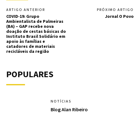
ARTIGO ANTERIOR
PRÓXIMO ARTIGO
COVID-19: Grupo
Jornal O Povo
Ambientalista de Palmeiras
(BA) – GAP recebe nova
doação de cestas básicas do
Instituto Brasil Solidário em
apoio às famílias e
catadores de materiais
recicláveis da região
POPULARES
NOTÍCIAS
Blog Alan Ribeiro