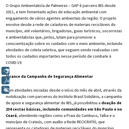
O Grupo Ambientalista de Palmeiras – GAP é parceiro IBS desde
2011, e tem fomentado ações de educação ambiental com
engajamento de vários agentes ambientais da região. O projeto
envolve desde a rede de catadores de materiais recicláveis do
município, até voluntários, brigadistas, guias turísticos, socorristas
e ambientalistas que, juntos, lutam para promover a
conscientização sobre os cuidados com o meio ambiente, incluindo
atividades de coleta seletiva, que seguem sendo realizadas com
todos os cuidados importantes nesse período de combate à
COVID-19.
Libras
Alcance da Campanha de Segurança Alimentar
Voz
+ Acessibilidade
Com atividades iniciadas desde o início do mês de abril, através da
mobilização com parceiros do Instituto Brasil Solidário, a campanha
de apoio e segurança alimentar do IBS, já possibilitou a
doação de
234 cestas básicas, incluindo comunidades em São Paulo e no
Ceará
, atendendo regiões como a Praia do Cumbuco, Taíba e o
município de Crateús, com auxílio a Rede RECICRATIÚ, que
representa os catadores de materiais recicláveis do município.