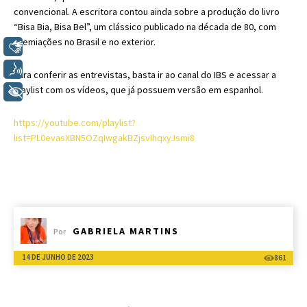
convencional. A escritora contou ainda sobre a produção do livro
“Bisa Bia, Bisa Bel”, um clássico publicado na década de 80, com
premiações no Brasil e no exterior.
Libras
Voz
Para conferir as entrevistas, basta ir ao canal do IBS e acessar a
playlist com os vídeos, que já possuem versão em espanhol.
+ Acessibilidade
https://youtube.com/playlist?
list=PL0evasXBN5OZqIwgakBZjsvIhqxyJsmi8
GABRIELA MARTINS
Por
14 DE JUNHO DE 2023
861