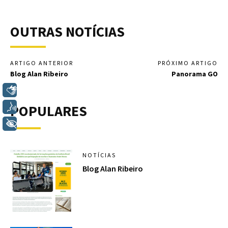
OUTRAS NOTÍCIAS
ARTIGO ANTERIOR
PRÓXIMO ARTIGO
Blog Alan Ribeiro
Panorama GO
Libras
POPULARES
Voz
+ Acessibilidade
NOTÍCIAS
Blog Alan Ribeiro