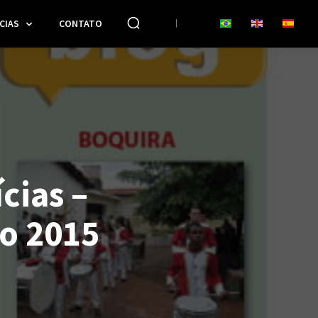
CIAS
CONTATO
cias –
o 2015