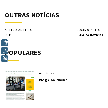
OUTRAS NOTÍCIAS
ARTIGO ANTERIOR
PRÓXIMO ARTIGO
JC PE
JBrito Notícias
Libras
POPULARES
Voz
+ Acessibilidade
NOTÍCIAS
Blog Alan Ribeiro