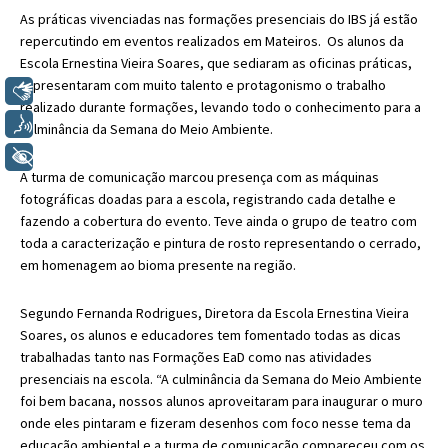
As práticas vivenciadas nas formações presenciais do IBS já estão
repercutindo em eventos realizados em Mateiros. Os alunos da
Escola
Ernestina Vieira Soares, que sediaram as oficinas práticas,
representaram com muito talento e protagonismo o trabalho
Libras
realizado durante formações, levando todo o conhecimento para a
Voz
culminância da Semana do Meio Ambiente.
+ Acessibilidade
A turma de comunicação marcou presença com as máquinas
fotográficas doadas para a escola, registrando cada detalhe e
fazendo a cobertura do evento. Teve ainda o grupo de teatro com
toda a caracterização e pintura de rosto representando o cerrado,
em homenagem ao bioma presente na região.
Segundo Fernanda Rodrigues, Diretora da Escola
Ernestina Vieira
Soares, os alunos e educadores tem fomentado todas as dicas
trabalhadas tanto nas Formações EaD como nas atividades
presenciais na escola. “A culminância da Semana do Meio Ambiente
foi bem bacana, nossos alunos aproveitaram para inaugurar o muro
onde eles pintaram e fizeram desenhos com foco nesse tema da
educação ambiental e a turma de comunicação compareceu com os