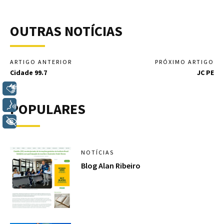
OUTRAS NOTÍCIAS
ARTIGO ANTERIOR
PRÓXIMO ARTIGO
Cidade 99.7
JC PE
Libras
POPULARES
Voz
+ Acessibilidade
NOTÍCIAS
Blog Alan Ribeiro