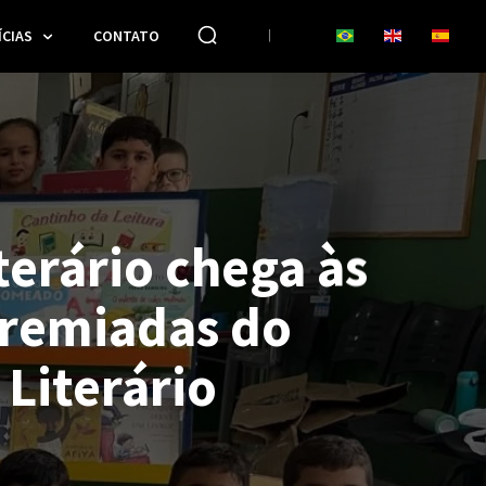
CIAS
CONTATO
terário chega às
premiadas do
Literário