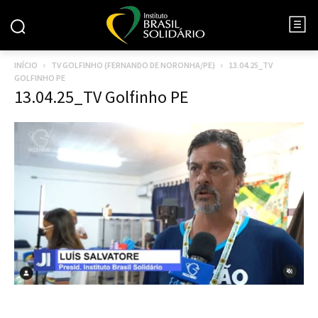
INÍCIO
TV GOLFINHO (FERNANDO DE NORONHA/PE)
13.04.25_TV
GOLFINHO PE
13.04.25_TV Golfinho PE