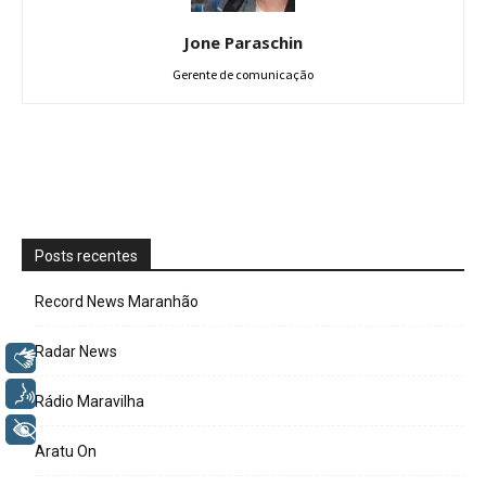
Jone Paraschin
Gerente de comunicação
Posts recentes
Record News Maranhão
Radar News
Libras
Voz
Rádio Maravilha
+ Acessibilidade
Aratu On