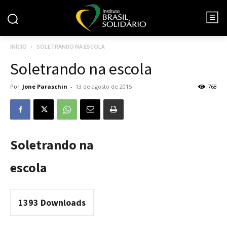
INÍCIO
SOLETRANDO NA ESCOLA
Soletrando na escola
Por
Jone Paraschin
-
13 de agosto de 2015
768
Soletrando na
escola
1393
Downloads