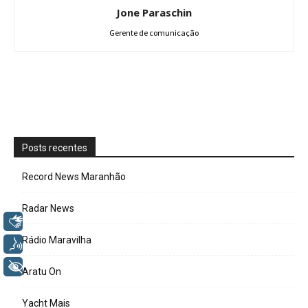
Jone Paraschin
Gerente de comunicação
Posts recentes
Record News Maranhão
Radar News
Libras
Rádio Maravilha
Voz
+ Acessibilidade
Aratu On
Yacht Mais