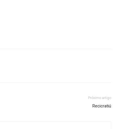
Próximo artigo
Recicratiú